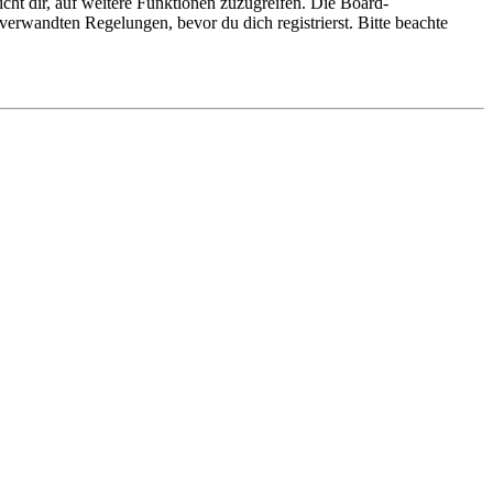
cht dir, auf weitere Funktionen zuzugreifen. Die Board-
erwandten Regelungen, bevor du dich registrierst. Bitte beachte