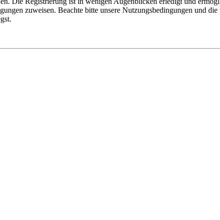
n. Die Registrierung ist in wenigen Augenblicken erledigt und ermögli
tigungen zuweisen. Beachte bitte unsere Nutzungsbedingungen und die v
gst.