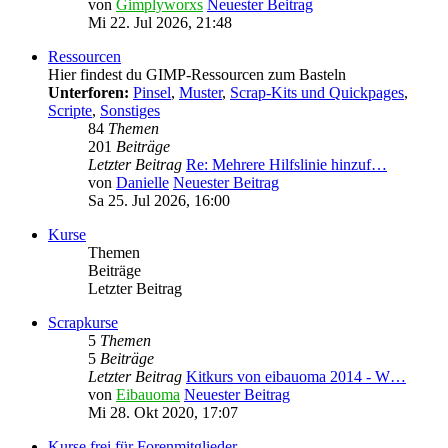
von
Gimplyworxs
Neuester Beitrag
Mi 22. Jul 2026, 21:48
Ressourcen
Hier findest du GIMP-Ressourcen zum Basteln
Unterforen:
Pinsel
,
Muster
,
Scrap-Kits und Quickpages
,
Scripte
,
Sonstiges
84
Themen
201
Beiträge
Letzter Beitrag
Re: Mehrere Hilfslinie hinzuf…
von
Danielle
Neuester Beitrag
Sa 25. Jul 2026, 16:00
Kurse
Themen
Beiträge
Letzter Beitrag
Scrapkurse
5
Themen
5
Beiträge
Letzter Beitrag
Kitkurs von eibauoma 2014 - W…
von
Eibauoma
Neuester Beitrag
Mi 28. Okt 2020, 17:07
Kurse frei für Forenmitglieder