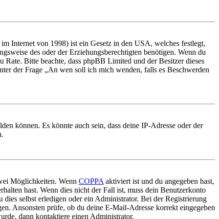
m Internet von 1998) ist ein Gesetz in den USA, welches festlegt,
ungsweise des oder der Erziehungsberechtigten benötigen. Wenn du
nd zu Rate. Bitte beachte, dass phpBB Limited und der Besitzer dieses
 unter der Frage „An wen soll ich mich wenden, falls es Beschwerden
elden können. Es könnte auch sein, dass deine IP-Adresse oder der
n.
 zwei Möglichkeiten. Wenn
COPPA
aktiviert ist und du angegeben hast,
rhalten hast. Wenn dies nicht der Fall ist, muss dein Benutzerkonto
 dies selbst erledigen oder ein Administrator. Bei der Registrierung
ungen. Ansonsten prüfe, ob du deine E-Mail-Adresse korrekt eingegeben
urde, dann kontaktiere einen Administrator.