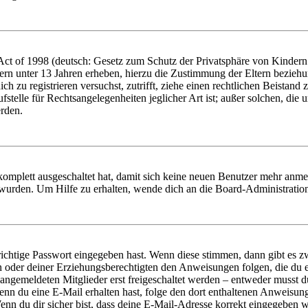
t of 1998 (deutsch: Gesetz zum Schutz der Privatsphäre von Kindern i
ern unter 13 Jahren erheben, hierzu die Zustimmung der Eltern bezieh
dich zu registrieren versuchst, zutrifft, ziehe einen rechtlichen Beista
stelle für Rechtsangelegenheiten jeglicher Art ist; außer solchen, die
erden.
 komplett ausgeschaltet hat, damit sich keine neuen Benutzer mehr anm
 wurden. Um Hilfe zu erhalten, wende dich an die Board-Administratio
richtige Passwort eingegeben hast. Wenn diese stimmen, dann gibt es
ern oder deiner Erziehungsberechtigten den Anweisungen folgen, die du e
 angemeldeten Mitglieder erst freigeschaltet werden – entweder musst du
. Wenn du eine E-Mail erhalten hast, folge den dort enthaltenen Anweis
nn du dir sicher bist, dass deine E-Mail-Adresse korrekt eingegeben w