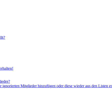
lt?
rhalten!
lieder?
er ignorierten Mitglieder hinzufügen oder diese wieder aus den Listen e