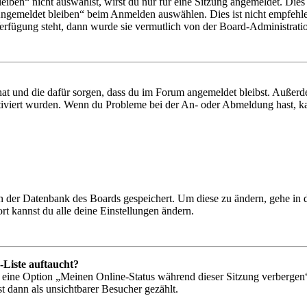
en“ nicht auswählst, wirst du nur für eine Sitzung angemeldet. Dies
Angemeldet bleiben“ beim Anmelden auswählen. Dies ist nicht empfehle
Verfügung steht, dann wurde sie vermutlich von der Board-Administratio
 hat und die dafür sorgen, dass du im Forum angemeldet bleibst. Außer
tiviert wurden. Wenn du Probleme bei der An- oder Abmeldung hast, ka
 in der Datenbank des Boards gespeichert. Um diese zu ändern, gehe in
t kannst du alle deine Einstellungen ändern.
-Liste auftaucht?
n eine Option „Meinen Online-Status während dieser Sitzung verbergen
t dann als unsichtbarer Besucher gezählt.