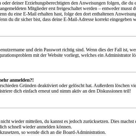
ern oder deiner Erziehungsberechtigten den Anweisungen folgen, die du e
 angemeldeten Mitglieder erst freigeschaltet werden – entweder musst du
. Wenn du eine E-Mail erhalten hast, folge den dort enthaltenen Anweis
nn du dir sicher bist, dass deine E-Mail-Adresse korrekt eingegeben w
Benutzername und dein Passwort richtig sind. Wenn dies der Fall ist, w
igurationsproblem mit der Website vorliegt, welches ein Administrator l
t mehr anmelden?!
rschieden Gründen deaktiviert oder gelöscht hat. Außerdem löschen vie
triere dich einfach erneut und nimm aktiv an den Diskussionen teil!
 nicht wieder mitteilen, du kannst es jedoch zurücksetzen. Dies machs
 dich schnell wieder anmelden können.
ückzusetzen, so wende dich an die Board-Administration.