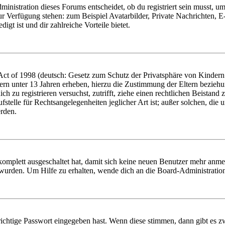
istration dieses Forums entscheidet, ob du registriert sein musst, um Be
zur Verfügung stehen: zum Beispiel Avatarbilder, Private Nachrichten, 
igt ist und dir zahlreiche Vorteile bietet.
t of 1998 (deutsch: Gesetz zum Schutz der Privatsphäre von Kindern i
ern unter 13 Jahren erheben, hierzu die Zustimmung der Eltern bezieh
dich zu registrieren versuchst, zutrifft, ziehe einen rechtlichen Beista
stelle für Rechtsangelegenheiten jeglicher Art ist; außer solchen, die
erden.
 komplett ausgeschaltet hat, damit sich keine neuen Benutzer mehr anm
 wurden. Um Hilfe zu erhalten, wende dich an die Board-Administratio
richtige Passwort eingegeben hast. Wenn diese stimmen, dann gibt es