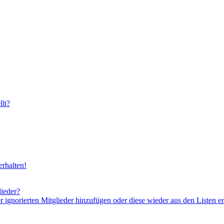
lt?
rhalten!
lieder?
er ignorierten Mitglieder hinzufügen oder diese wieder aus den Listen e